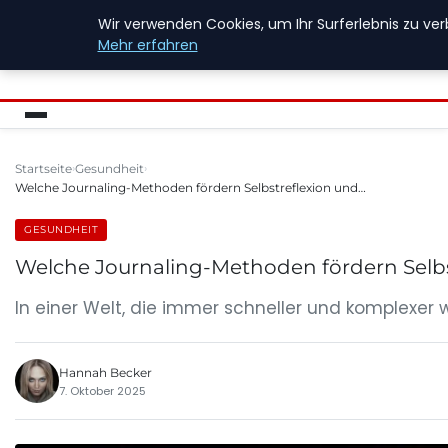
Wir verwenden Cookies, um Ihr Surferlebnis zu ver
FIREWALLINFO
Mehr erfahren
Startseite
Gesundheit
Welche Journaling-Methoden fördern Selbstreflexion und…
GESUNDHEIT
Welche Journaling-Methoden fördern Selb
In einer Welt, die immer schneller und komplexer 
Hannah Becker
7. Oktober 2025