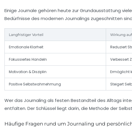
Einige Journale gehören heute zur Grundausstattung vieler
Bedürfnisse des modernen Journalings zugeschnitten sind
Langfristiger Vorteil
Wirkung auf
Emotionale Klarheit
Reduziert St
Fokussiertes Handeln
Verbessert Z
Motivation & Disziplin
Ermöglicht 
Positive Selbstwahrnehmung
Steigert Se
Wer das Journaling als festen Bestandteil des Alltags int
entfalten. Der Schlüssel liegt darin, die Methode der Selbs
Häufige Fragen rund um Journaling und persönli