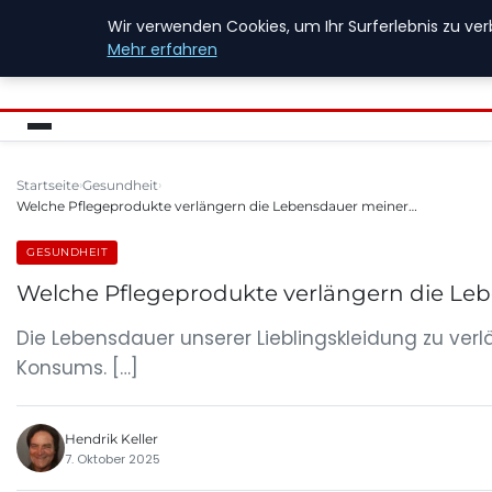
Wir verwenden Cookies, um Ihr Surferlebnis zu ver
FIREWALLINFO
Mehr erfahren
Startseite
Gesundheit
Welche Pflegeprodukte verlängern die Lebensdauer meiner…
GESUNDHEIT
Welche Pflegeprodukte verlängern die Leb
Die Lebensdauer unserer Lieblingskleidung zu verl
Konsums. […]
Hendrik Keller
7. Oktober 2025