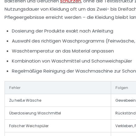
Bakterien und Gerüchen
schützen
, ohne die Textilstruktu
Nutzungsdauer von Kleidung oft um das Zwei- bis Dreifa
Pflegeergebnisse erreicht werden – die Kleidung bleibt l
Dosierung der Produkte exakt nach Anleitung
Auswahl des richtigen Waschprogramms (Feinwäsche, 
Waschtemperatur an das Material anpassen
Kombination von Waschmittel und Schonweichspüler
Regelmäßige Reinigung der Waschmaschine zur Schon
Fehler
Folgen
Zu heiße Wäsche
Gewebeeinl
Überdosierung Waschmittel
Rückständ
Falscher Weichspüler
Verkleben,