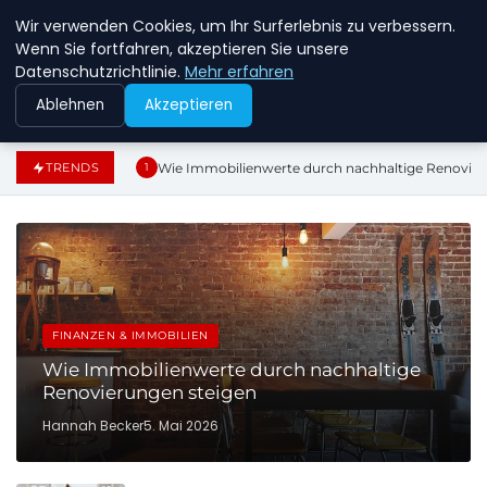
Wir verwenden Cookies, um Ihr Surferlebnis zu verbessern.
FIREWALLINFO
Wenn Sie fortfahren, akzeptieren Sie unsere
Datenschutzrichtlinie.
Mehr erfahren
Ablehnen
Akzeptieren
Wie Immobilienwerte durch nachhaltige Renovier
TRENDS
1
FINANZEN & IMMOBILIEN
Wie Immobilienwerte durch nachhaltige
Renovierungen steigen
Hannah Becker
5. Mai 2026