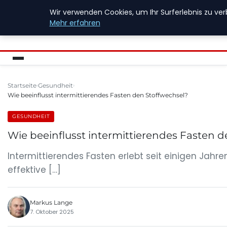
Wir verwenden Cookies, um Ihr Surferlebnis zu ver
FIREWALLINFO
Mehr erfahren
Startseite
Gesundheit
Wie beeinflusst intermittierendes Fasten den Stoffwechsel?
GESUNDHEIT
Wie beeinflusst intermittierendes Fasten 
Intermittierendes Fasten erlebt seit einigen Ja
effektive […]
Markus Lange
7. Oktober 2025