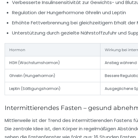
Verbesserte Insulinsensitivität zur Gewichts- und Blutz
Regulation der Hungerhormone Ghrelin und Leptin
Erhöhte Fettverbrennung bei gleichzeitigem Erhalt de
Unterstützung durch gezielte Nährstoffzufuhr und Su
Hormon
Wirkung bei inte
HGH (Wachstumshormon)
Anstieg während
Ghrelin (Hungerhormon)
Bessere Regulati
Leptin (Sättigungshormon)
Ausgeglichene Sp
Intermittierendes Fasten – gesund abneh
Mittlerweile ist der Trend des intermittierenden Fastens
Die zentrale Idee ist, den Körper in regelmäßigen Abstä
sehen die Fastenfenster wie folgt aus: 16 Stunden Fasten