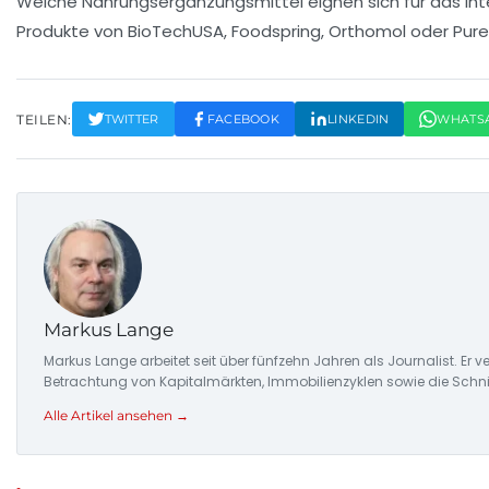
Welche Nahrungsergänzungsmittel eignen sich für das int
Produkte von BioTechUSA, Foodspring, Orthomol oder Pure
TEILEN:
TWITTER
FACEBOOK
LINKEDIN
WHATS
Markus Lange
Markus Lange arbeitet seit über fünfzehn Jahren als Journalist. E
Betrachtung von Kapitalmärkten, Immobilienzyklen sowie die Schnitts
Alle Artikel ansehen →