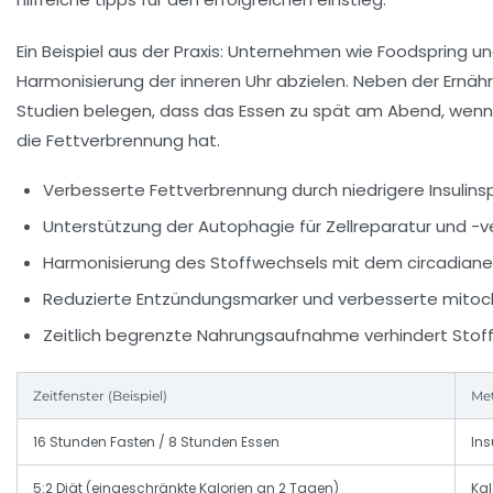
Ein Beispiel aus der Praxis: Unternehmen wie Foodspring
Harmonisierung der inneren Uhr abzielen. Neben der Ernä
Studien belegen, dass das Essen zu spät am Abend, wenn de
die Fettverbrennung hat.
Verbesserte Fettverbrennung durch niedrigere Insulin
Unterstützung der Autophagie für Zellreparatur und -
Harmonisierung des Stoffwechsels mit dem circadian
Reduzierte Entzündungsmarker und verbesserte mitoch
Zeitlich begrenzte Nahrungsaufnahme verhindert Sto
Zeitfenster (Beispiel)
Me
16 Stunden Fasten / 8 Stunden Essen
Ins
5:2 Diät (eingeschränkte Kalorien an 2 Tagen)
Kal