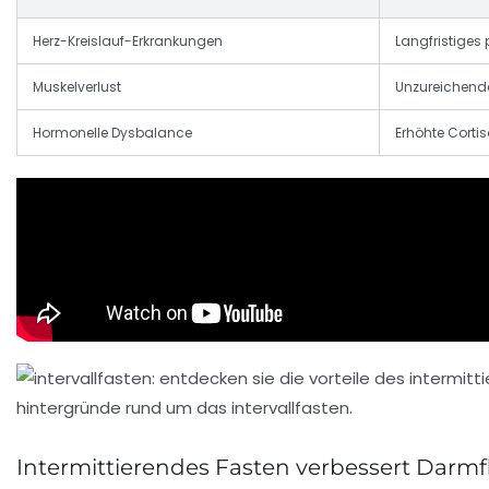
Herz-Kreislauf-Erkrankungen
Langfristiges
Muskelverlust
Unzureichende
Hormonelle Dysbalance
Erhöhte Cortis
Intermittierendes Fasten verbessert Darmf