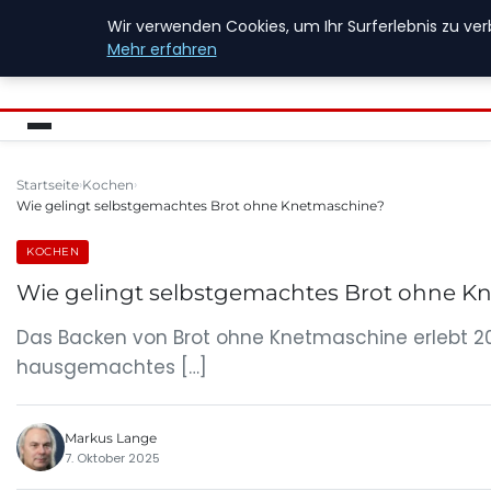
Wir verwenden Cookies, um Ihr Surferlebnis zu ver
FIREWALLINFO
Mehr erfahren
Startseite
Kochen
Wie gelingt selbstgemachtes Brot ohne Knetmaschine?
KOCHEN
Wie gelingt selbstgemachtes Brot ohne K
Das Backen von Brot ohne Knetmaschine erlebt 20
hausgemachtes […]
Markus Lange
7. Oktober 2025