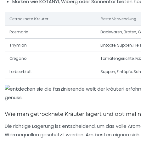
Marken wie
KOTÁNYI
,
Wiberg
oder
Sonnentor
bieten ho
Getrocknete Kräuter
Beste Verwendung
Rosmarin
Backwaren, Braten, G
Thymian
Eintöpfe, Suppen, Fle
Oregano
Tomatengerichte, Piz
Lorbeerblatt
Suppen, Eintöpfe, Sc
Wie man getrocknete Kräuter lagert und optimal n
Die richtige Lagerung ist entscheidend, um das volle Arom
Wärmequellen geschützt werden. Am besten eignen sich da