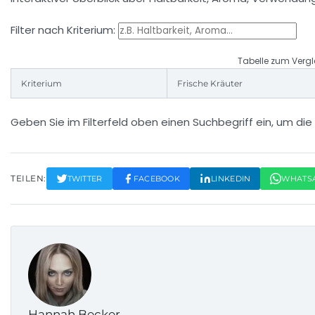
Filter nach Kriterium:
Tabelle zum Vergle
Kriterium
Frische Kräuter
Geben Sie im Filterfeld oben einen Suchbegriff ein, um die T
TEILEN:
TWITTER
FACEBOOK
LINKEDIN
WHATS
Hannah Becker