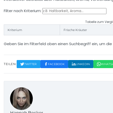
Filter nach Kriterium:
Tabelle zum Vergle
Kriterium
Frische Kräuter
Geben Sie im Filterfeld oben einen Suchbegriff ein, um die T
TEILEN:
TWITTER
FACEBOOK
LINKEDIN
WHATS
Hannah Becker