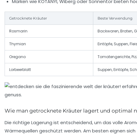
Marken wie
KOTÁNYI
,
Wiberg
oder
Sonnentor
bieten ho
Getrocknete Kräuter
Beste Verwendung
Rosmarin
Backwaren, Braten, G
Thymian
Eintöpfe, Suppen, Fle
Oregano
Tomatengerichte, Piz
Lorbeerblatt
Suppen, Eintöpfe, Sc
Wie man getrocknete Kräuter lagert und optimal n
Die richtige Lagerung ist entscheidend, um das volle Arom
Wärmequellen geschützt werden. Am besten eignen sich da