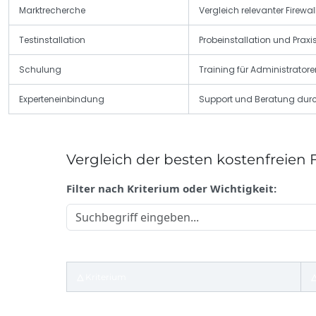
Marktrecherche
Vergleich relevanter Firewa
Testinstallation
Probeinstallation und Praxi
Schulung
Training für Administratore
Experteneinbindung
Support und Beratung durch
Vergleich der besten kostenfreien
Filter nach Kriterium oder Wichtigkeit:
△ Kriterium
△
Vergleichstabelle kostenloser Unternehmens-Firewalls mit Krite