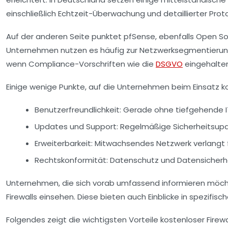
einschließlich Echtzeit-Überwachung und detaillierter Proto
Auf der anderen Seite punktet
pfSense
, ebenfalls Open S
Unternehmen nutzen es häufig zur Netzwerksegmentierun
wenn Compliance-Vorschriften wie die
DSGVO
eingehalten
Einige wenige Punkte, auf die Unternehmen beim Einsatz kos
Benutzerfreundlichkeit:
Gerade ohne tiefgehende IT
Updates und Support:
Regelmäßige Sicherheitsupd
Erweiterbarkeit:
Mitwachsendes Netzwerk verlangt f
Rechtskonformität:
Datenschutz und Datensicherh
Unternehmen, die sich vorab umfassend informieren möch
Firewalls einsehen. Diese bieten auch Einblicke in spezifi
Folgendes zeigt die wichtigsten Vorteile kostenloser Fire