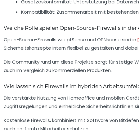
Gesetzeskonformität:
Unterstützung bei Datensch
Kompatibilität:
Zusammenarbeit mit bestehenden 
Welche Rolle spielen Open-Source-Firewalls in de
Open-Source-Firewalls wie
pfSense
und
OPNsense
sind in
Sicherheitskonzepte intern flexibel zu gestalten und da
Die Community rund um diese Projekte sorgt für stetige 
auch im Vergleich zu kommerziellen Produkten.
Wie lassen sich Firewalls im hybriden Arbeitsumfel
Die verstärkte Nutzung von Homeoffice und mobilen Geräte
Zugriffsregelungen und einheitliche Sicherheitsrichtlinien si
Kostenlose Firewalls, kombiniert mit Software von
Bitdefe
auch entfernte Mitarbeiter schützen.