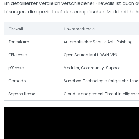
Ein detaillierter Vergleich verschiedener Firewalls ist auch 
Lösungen, die speziell auf den europäischen Markt mit h
Firewall
Hauptmerkmale
ZoneAlarm
Automatischer Schutz, Anti-Phishing
OPNsense
Open Source, Multi-WAN, VPN
pfSense
Modular, Community-Support
Comodo
Sandbox-Technologie, fortgeschrittene 
Sophos Home
Cloud-Management, Threat Intelligenc