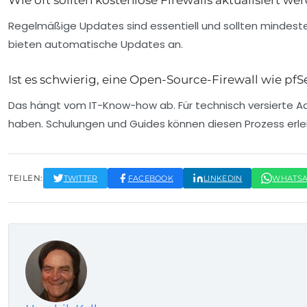
Wie oft sollten kostenlose Firewalls aktualisiert we
Regelmäßige Updates sind essentiell und sollten mindeste
bieten automatische Updates an.
Ist es schwierig, eine Open-Source-Firewall wie pf
Das hängt vom IT-Know-how ab. Für technisch versierte Ad
haben. Schulungen und Guides können diesen Prozess erlei
TEILEN:
TWITTER
FACEBOOK
LINKEDIN
WHATS